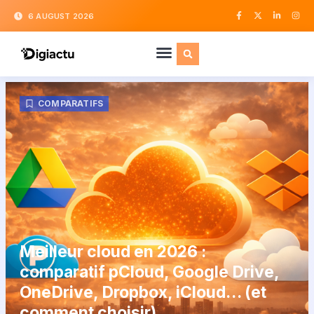
6 AUGUST 2026
COMPARATIFS
Meilleur cloud en 2026 :
comparatif pCloud, Google Drive,
OneDrive, Dropbox, iCloud… (et
comment choisir)