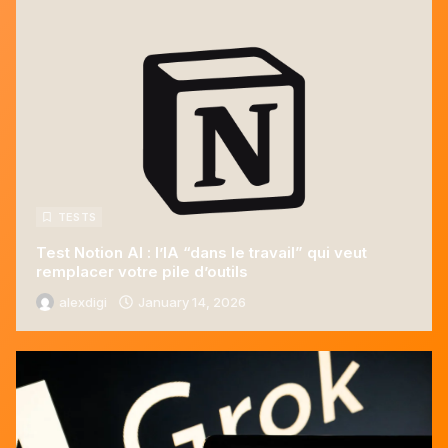
TESTS
Test Notion AI : l’IA “dans le travail” qui veut
remplacer votre pile d’outils
alexdigi
January 14, 2026